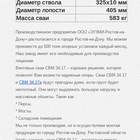
Диаметр ствола
325х10 мм
Диаметр лопости
405 мм
Масса сваи
583 кг
Производственное предприятие ООО «ЗУЗМИ-Ростов-на-
Дону» располагается в городе Ростов-на-Дону. Мы можем
произвести до 500 тонн опорных установок каждый месяц.
Наш завод имеет все необходимые для производства
лицензии.
Винтовые сваи СВМ 34.17 – хорошее решение, которое
позволит Вам возвести надежные опоры. Сваи СВМ 34.17
и
СВМ 34.17а
будут пригодны даже, если грунт будет
неплотный. Они могут выдержать большую нагрузку и
массивные объекты. Такие как:
* Пирсы.
* Мосты.
* Складские помещения.
Мы не только производим, но и осуществляем монтаж
продукции по городу Ростов-на-Дону, Ростовской области.
Чтобы заказать сваи СВМ 34.17 – достаточно просто