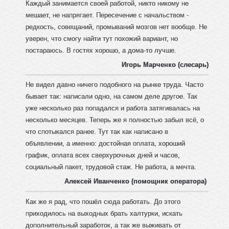
Каждый занимается своей работой, никто никому не
мешает, не напрягает. Пересечение с начальством -
редкость, совещаний, промываний мозгов нет вообще. Не
уверен, что смогу найти тут похожий вариант, но
постараюсь. В гостях хорошо, а дома-то лучше.
Игорь Марченко (слесарь)
Не видел давно ничего подобного на рынке труда. Часто
бывает так: написали одно, на самом деле другое. Так
уже несколько раз попадался и работа затягивалась на
несколько месяцев. Теперь же я полностью забыл всё, о
что спотыкался ранее. Тут так как написано в
объявлении, а именно: достойная оплата, хороший
график, оплата всех сверхурочных дней и часов,
социальный пакет, трудовой стаж. Не работа, а мечта.
Алексей Иванченко (помощник оператора)
Как же я рад, что пошёл сюда работать. До этого
приходилось на выходных брать халтурки, искать
дополнительный заработок, а так же выживать от