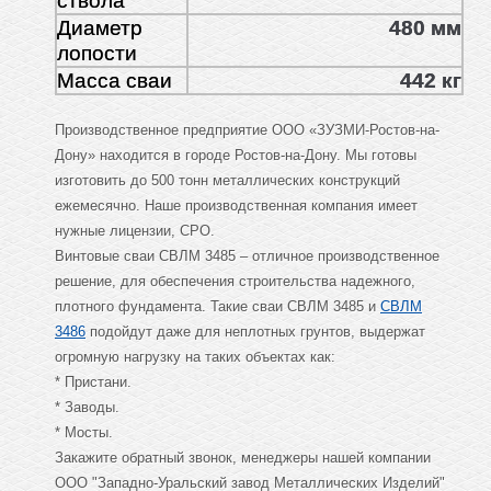
ствола
Диаметр
480 мм
лопости
Масса сваи
442 кг
Производственное предприятие ООО «ЗУЗМИ-Ростов-на-
Дону» находится в городе Ростов-на-Дону. Мы готовы
изготовить до 500 тонн металлических конструкций
ежемесячно. Наше производственная компания имеет
нужные лицензии, СРО.
Винтовые сваи СВЛМ 3485 – отличное производственное
решение, для обеспечения строительства надежного,
плотного фундамента. Такие сваи СВЛМ 3485 и
СВЛМ
3486
подойдут даже для неплотных грунтов, выдержат
огромную нагрузку на таких объектах как:
* Пристани.
* Заводы.
* Мосты.
Закажите обратный звонок, менеджеры нашей компании
ООО "Западно-Уральский завод Металлических Изделий"