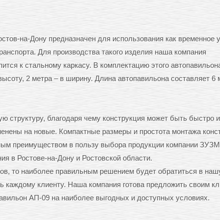
стов-на-Дону предназначен для использования как временное 
ранспорта. Для производства такого изделия наша компания
пится к стальному каркасу. В комплектацию этого автопавильон
высоту, 2 метра – в ширину. Длина автопавильона составляет 6 
ю структуру, благодаря чему конструкция может быть быстро и
менены на новые. Компактные размеры и простота монтажа конс
жным преимуществом в пользу выбора продукции компании ЗУЗ
ния в Ростове-на-Дону и Ростовской области.
нов, то наиболее правильным решением будет обратиться в наш
ь каждому клиенту. Наша компания готова предложить своим к
авильон АП-09 на наиболее выгодных и доступных условиях.