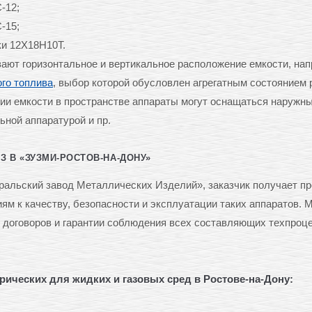
-12;
-15;
ки 12Х18Н10Т.
ают горизонтальное и вертикальное расположение емкости, нап
го топлива
, выбор которой обусловлен агрегатным состоянием 
ии емкости в пространстве аппараты могут оснащаться наружн
ной аппаратурой и пр.
 В «ЗУЗМИ-РОСТОВ-НА-ДОНУ»
альский завод Металлических Изделий», заказчик получает п
м к качеству, безопасности и эксплуатации таких аппаратов. 
 договоров и гарантии соблюдения всех составляющих техпроце
ических для жидких и газовых сред в Ростове-на-Дону: