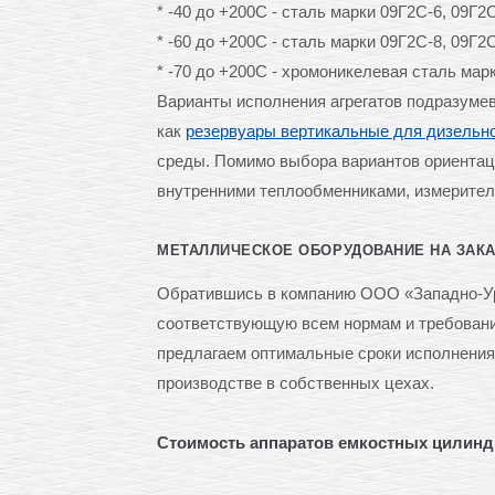
* -40 до +200С - сталь марки 09Г2С-6, 09Г2С
* -60 до +200С - сталь марки 09Г2С-8, 09Г2С
* -70 до +200С - хромоникелевая сталь мар
Варианты исполнения агрегатов подразумев
как
резервуары вертикальные для дизельно
среды. Помимо выбора вариантов ориентац
внутренними теплообменниками, измеритель
МЕТАЛЛИЧЕСКОЕ ОБОРУДОВАНИЕ НА ЗАКАЗ
Обратившись в компанию ООО «Западно-Ур
соответствующую всем нормам и требования
предлагаем оптимальные сроки исполнения
производстве в собственных цехах.
Стоимость аппаратов емкостных цилиндр