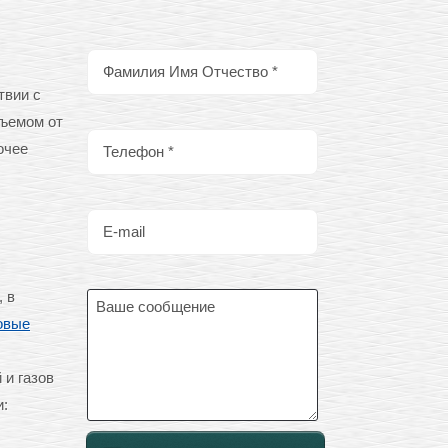
твии с
бъемом от
очее
 в
овые
 и газов
и: