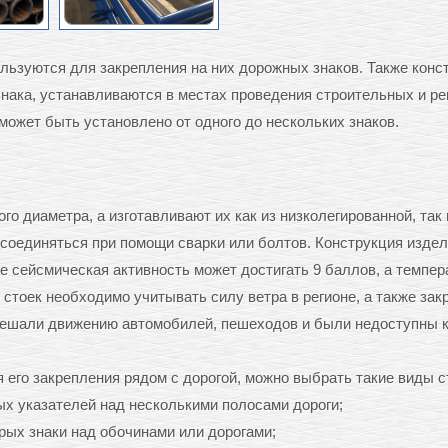
ьзуются для закрепления на них дорожных знаков. Также конс
знака, устанавливаются в местах проведения строительных и р
 может быть установлено от одного до нескольких знаков.
о диаметра, а изготавливают их как из низколегированной, так 
 соединяться при помощи сварки или болтов. Конструкция изде
де сейсмическая активность может достигать 9 баллов, а темпер
е стоек необходимо учитывать силу ветра в регионе, а также зак
 мешали движению автомобилей, пешеходов и были недоступны 
я его закрепления рядом с дорогой, можно выбрать такие виды с
х указателей над несколькими полосами дороги;
рых знаки над обочинами или дорогами;