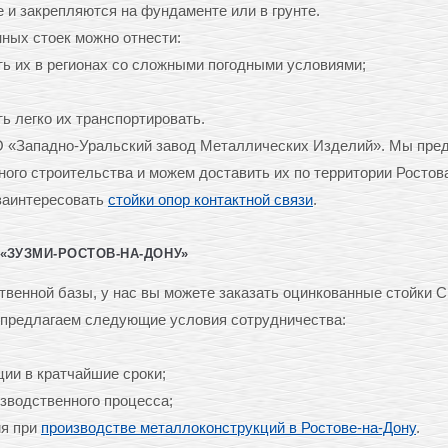
 и закрепляются на фундаменте или в грунте.
ных стоек можно отнести:
ать их в регионах со сложными погодными условиями;
ь легко их транспортировать.
О «Западно-Уральский завод Металлических Изделий». Мы пре
го строительства и можем доставить их по территории Ростов
 заинтересовать
стойки опор контактной связи
.
«ЗУЗМИ-РОСТОВ-НА-ДОНУ»
венной базы, у нас вы можете заказать оцинкованные стойки 
 предлагаем следующие условия сотрудничества:
ции в кратчайшие сроки;
изводственного процесса;
ия при
производстве металлоконструкций в Ростове-на-Дону
.