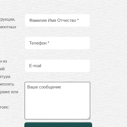
трукции,
емонтных
и из
лий
атура
реплять
краже или
тоек: