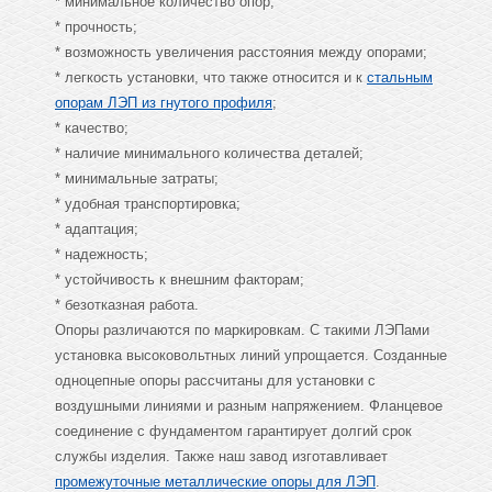
* минимальное количество опор;
* прочность;
* возможность увеличения расстояния между опорами;
* легкость установки, что также относится и к
стальным
опорам ЛЭП из гнутого профиля
;
* качество;
* наличие минимального количества деталей;
* минимальные затраты;
* удобная транспортировка;
* адаптация;
* надежность;
* устойчивость к внешним факторам;
* безотказная работа.
Опоры различаются по маркировкам. С такими ЛЭПами
установка высоковольтных линий упрощается. Созданные
одноцепные опоры рассчитаны для установки с
воздушными линиями и разным напряжением. Фланцевое
соединение с фундаментом гарантирует долгий срок
службы изделия. Также наш завод изготавливает
промежуточные металлические опоры для ЛЭП
.